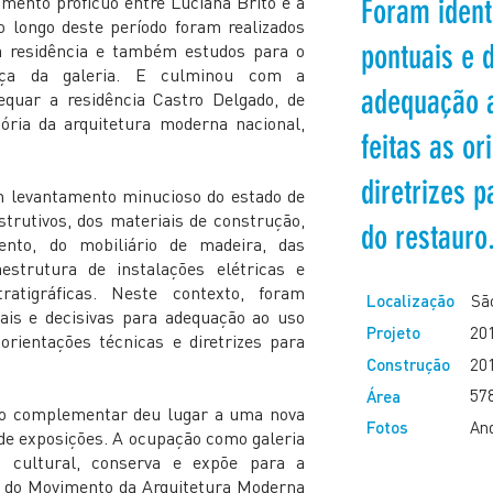
amento profícuo entre Luciana Brito e a
Foram ident
Ao longo deste período foram realizados
pontuais e 
 a residência e também estudos para o
ça da galeria. E culminou com a
adequação a
equar a residência Castro Delgado, de
stória da arquitetura moderna nacional,
feitas as or
diretrizes 
m levantamento minucioso do estado de
trutivos, dos materiais de construção,
do restauro
nto, do mobiliário de madeira, das
estrutura de instalações elétricas e
ratigráficas. Neste contexto, foram
Localização
São
uais e decisivas para adequação ao uso
Projeto
20
orientações técnicas e diretrizes para
Construção
20
57
Área
ção complementar deu lugar a uma nova
Fotos
An
 de exposições. A ocupação como galeria
a cultural, conserva e expõe para a
o do Movimento da Arquitetura Moderna