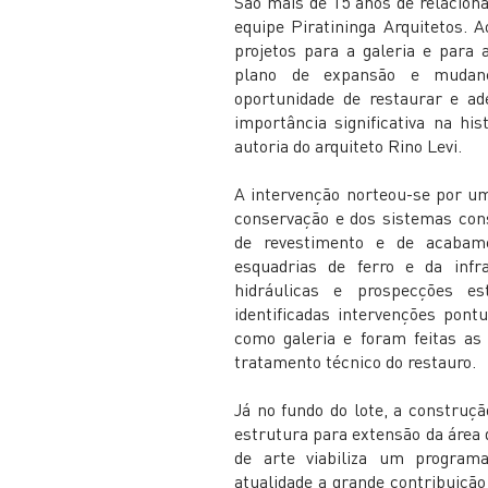
São mais de 15 anos de relacion
equipe Piratininga Arquitetos. 
projetos para a galeria e para
plano de expansão e mudan
oportunidade de restaurar e ad
importância significativa na hi
autoria do arquiteto Rino Levi.
A intervenção norteou-se por u
conservação e dos sistemas cons
de revestimento e de acabame
esquadrias de ferro e da infra
hidráulicas e prospecções est
identificadas intervenções pont
como galeria e foram feitas as 
tratamento técnico do restauro.
Já no fundo do lote, a constru
estrutura para extensão da área
de arte viabiliza um program
atualidade a grande contribuiçã