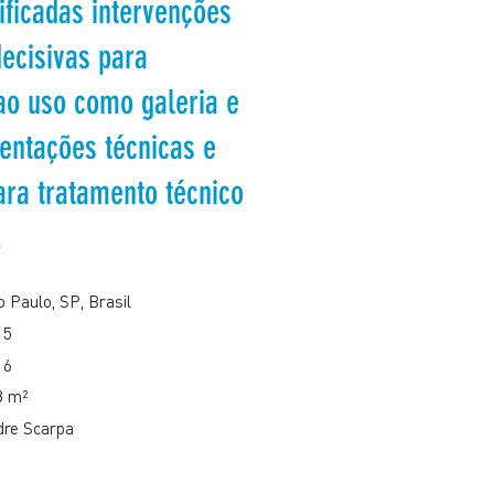
ificadas intervenções
decisivas para
o uso como galeria e
ientações técnicas e
para tratamento técnico
.
 Paulo, SP, Brasil
15
16
8 m²
dre Scarpa