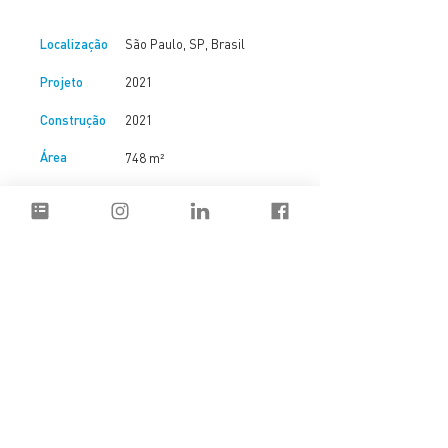
Localização
São Paulo, SP, Brasil
Projeto
2021
Construção
2021
Área
748 m²
Fotos
Mauricio Moreno
Co-autoria: MARCOZERO Estúdio