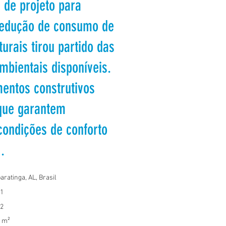
a de projeto para
redução de consumo de
urais tirou partido das
mbientais disponíveis.
mentos construtivos
que garantem
condições de conforto
.
aratinga, AL, Brasil
1
2
 m²