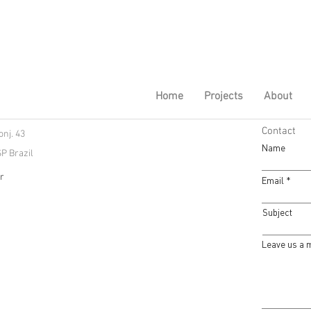
Home
Projects
About
Contact
nj. 43
Name
P Brazil
r
Email
Subject
Leave us a 