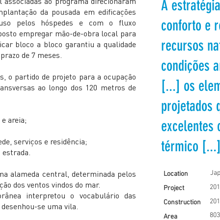
l associadas ao programa direcionaram
A estratégi
implantação da pousada em edificações
conforto e 
uso pelos hóspedes e com o fluxo
posto empregar mão-de-obra local para
recursos nat
icar bloco a bloco garantiu a qualidade
 prazo de 7 meses.
condições a
s, o partido de projeto para a ocupação
[...] os ele
ransversas ao longo dos 120 metros de
projetados 
e areia;
excelentes 
;
de, serviços e residência;
térmico [...]
 estrada.
ma alameda central, determinada pelos
Jap
Location
ção dos ventos vindos do mar.
201
Project
rânea interpretou o vocabulário das
201
Construction
 desenhou-se uma vila.
803
Area