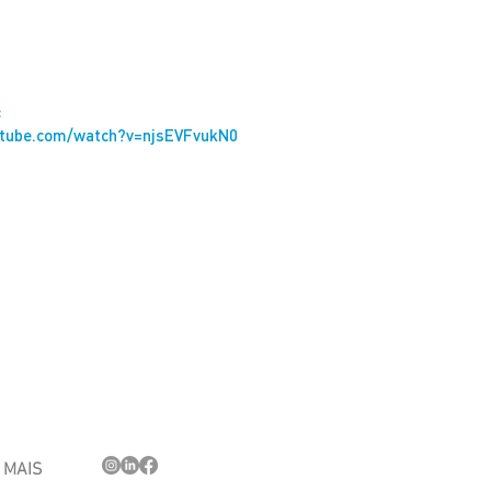
:
utube.com/watch?v=njsEVFvukN0
MAIS