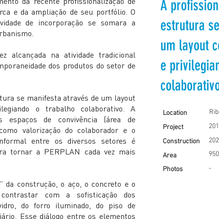
to da recente profissionalização de
A profissio
rca e da ampliação de seu portfólio. O
estrutura s
ividade de incorporação se somara a
urbanismo.
um layout c
ez alcançada na atividade tradicional
e privilegia
mporaneidade dos produtos do setor de
colaborativo
utura se manifesta através de um layout
legiando o trabalho colaborativo. A
Rib
Location
s espaços de convivência (área de
201
Project
 como valorização do colaborador e o
nformal entre os diversos setores é
202
Construction
ara tornar a PERPLAN cada vez mais
950
Area
-
Photos
 da construção, o aço, o concreto e o
contrastar com a sofisticação dos
dro, do forro iluminado, do piso de
iário. Esse diálogo entre os elementos