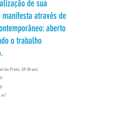
nalização de sua
e manifesta através de
ontemporâneo: aberto
ndo o trabalho
.
eirão Preto, SP, Brasil
9
0
 m²