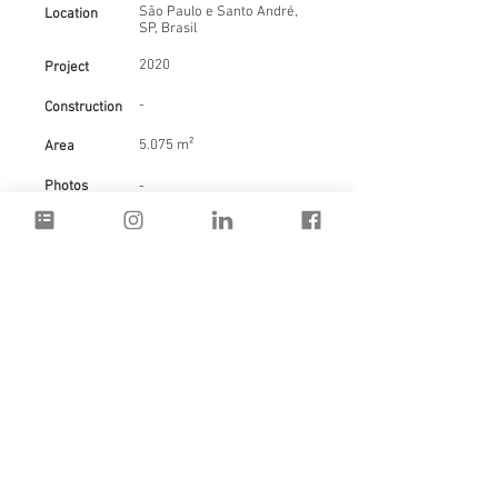
São Paulo e Santo André,
Location
SP, Brasil
2020
Project
-
Construction
5.075 m²
Area
Photos
-
3° Guia IAB para a agenda 2030 -
Módulo Habitacional Evolutivo
Co-autoria: Boldarini Arquitetos