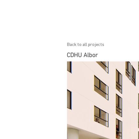
Back to all projects
CDHU Albor