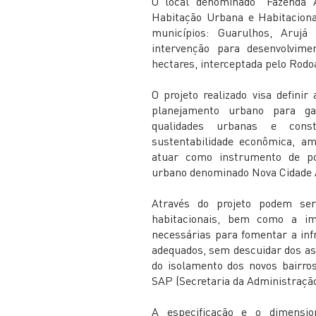
O local denominado “Fazenda 
Habitação Urbana e Habitacion
municípios: Guarulhos, Arujá
intervenção para desenvolvim
hectares, interceptada pelo Rodo
O projeto realizado visa definir
planejamento urbano para ga
qualidades urbanas e const
sustentabilidade econômica, a
atuar como instrumento de pol
urbano denominado Nova Cidade 
Através do projeto podem ser
habitacionais, bem como a im
necessárias para fomentar a inf
adequados, sem descuidar dos asp
do isolamento dos novos bairro
SAP (Secretaria da Administração
A especificação e o dimensi