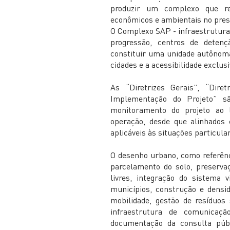
produzir um complexo que re
econômicos e ambientais no prese
O Complexo SAP - infraestrutura e
progressão, centros de deten
constituir uma unidade autônoma
cidades e a acessibilidade exclus
As “Diretrizes Gerais”, “Diret
Implementação do Projeto” s
monitoramento do projeto ao 
operação, desde que alinhados 
aplicáveis às situações particula
O desenho urbano, como referênc
parcelamento do solo, preserva
livres, integração do sistema 
municípios, construção e densid
mobilidade, gestão de resíduos 
infraestrutura de comunicaç
documentação da consulta públ