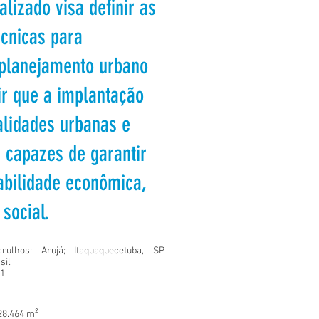
alizado visa definir as
écnicas para
 planejamento urbano
ir que a implantação
alidades urbanas e
s capazes de garantir
abilidade econômica,
social.
rulhos; Arujá; Itaquaquecetuba, SP,
sil
1
28.464 m²