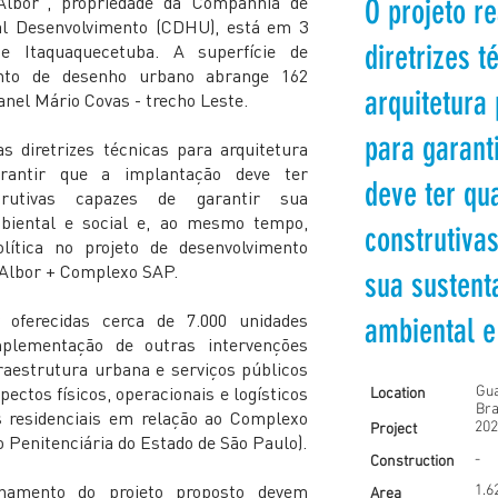
Albor”, propriedade da Companhia de
O projeto re
al Desenvolvimento (CDHU), está em 3
diretrizes t
 e Itaquaquecetuba. A superfície de
ento de desenho urbano abrange 162
arquitetura
anel Mário Covas - trecho Leste.
para garant
 as diretrizes técnicas para arquitetura
rantir que a implantação deve ter
deve ter qu
rutivas capazes de garantir sua
mbiental e social e, ao mesmo tempo,
construtiva
ítica no projeto de desenvolvimento
Albor + Complexo SAP.
sua sustent
 oferecidas cerca de 7.000 unidades
ambiental e 
plementação de outras intervenções
raestrutura urbana e serviços públicos
ectos físicos, operacionais e logísticos
Gua
Location
Bra
s residenciais em relação ao Complexo
202
Project
 Penitenciária do Estado de São Paulo).
-
Construction
onamento do projeto proposto devem
1.6
Area