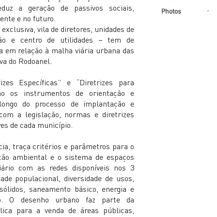
duz a geração de passivos sociais,
-
Photos
nte e no futuro.
xclusiva, vila de diretores, unidades de
ção e centro de utilidades – tem de
 em relação à malha viária urbana das
iva do Rodoanel.
rizes Específicas” e “Diretrizes para
ão os instrumentos de orientação e
longo do processo de implantação e
com a legislação, normas e diretrizes
res de cada município.
ia, traça critérios e parâmetros para o
ção ambiental e o sistema de espaços
viário com as redes disponíveis nos 3
ade populacional, diversidade de usos,
sólidos, saneamento básico, energia e
ão. O desenho urbano faz parte da
ica para a venda de áreas públicas,