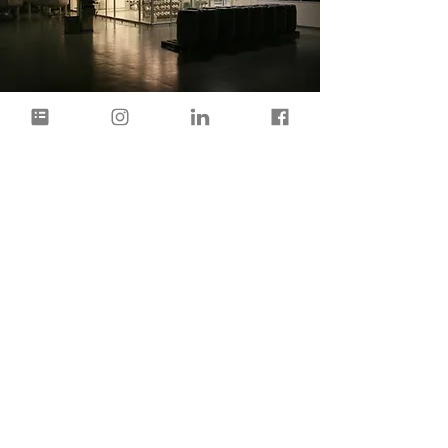
Givaudan Robô
Laboratório Fleury - Unidade
técnico-administrativa